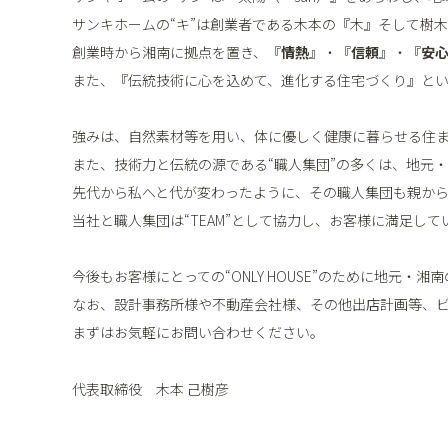
サンキホームの“キ”は創業者である木本の『木』そして樹木
創業時から湘南に拠点を置き、『
情熱
』・『
信頼
』・『
安
また、『伝統技術に心を込めて、進化する住宅づくり』と
強みは、自然素材等を用い、体に優しく健康に暮らせる住
また、技術力と伝統の源である“職人集団”の多くは、地元
先代から私へと代が変わったように、その職人集団も親か
当社と職人集団は“TEAM”として協力し、お客様に満足し
今後もお客様にとっての“ONLY HOUSE”のために地
なお、設計事務所様や不動産会社様、その他出店計画等、
まずはお気軽にお問い合わせください。
代表取締役 木本 己樹彦