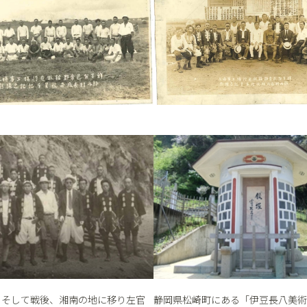
、そして戦後、湘南の地に移り左官
静岡県松崎町にある「伊豆長八美術