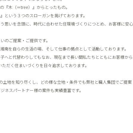
の『木（＝tree）』からとったもの。
心
』という３つのスローガンを掲げております。
いう思いを念頭に、時代に合わせた住環境づくりにつとめ、お客様に安
まいのご提案・ご提供です。
・湘南を自らの生活の場、そして仕事の拠点として活動しております。
ら子へと代替わりしてもなお、現在まで長い間私たちとともにお客様から
ていただく住まいづくりを日々追求しております。
元・湘南の土地を知り尽くし、どの様な立地・条件でも弊社と職人集団でご提
ビジネスパートナー様の案件も実績豊富です。