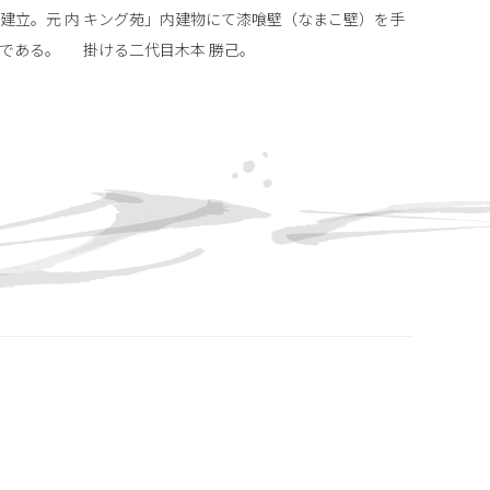
建立。元 内
キング苑」内建物にて漆喰壁（なまこ壁）を手
である。
掛ける二代目木本 勝己。