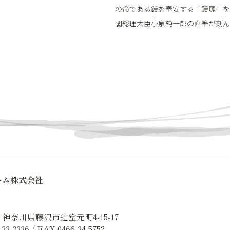
の命である鏝を奉安する「鏝塚」を
閣総理大臣小泉純一郎の直筆が刻ん
ーム株式会社
043 神奈川県藤沢市辻堂元町4-15-17
33-3336 / FAX 0466-34-5752