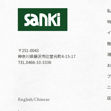
私
特
イ
施
〒251-0043
湘
神奈川県藤沢市辻堂元町4-15-17
TEL.0466-33-3336
お
ブ
ニ
店
English
/
Chinese