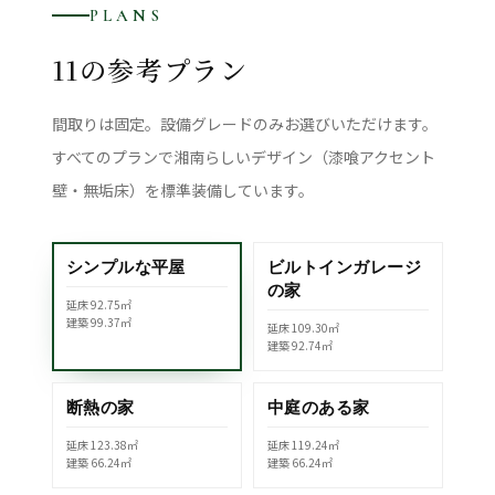
PLANS
11の参考プラン
間取りは固定。設備グレードのみお選びいただけます。
すべてのプランで湘南らしいデザイン（漆喰アクセント
壁・無垢床）を標準装備しています。
シンプルな平屋
ビルトインガレージ
の家
延床 92.75㎡
建築 99.37㎡
延床 109.30㎡
建築 92.74㎡
断熱の家
中庭のある家
延床 123.38㎡
延床 119.24㎡
建築 66.24㎡
建築 66.24㎡