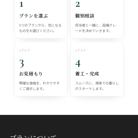
1
2
プランを選ぶ
個別相談
5つのプランから、気になる
担当者と一緒に、設備グレ
ものをお選びください。
ードを決めていきます。
STEP
STEP
3
4
お見積もり
着工・完成
明確な価格を、わかりやす
スムーズに、湘南での暮らし
くご提示します。
がスタートします。
プランについて、