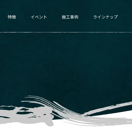
p-scss/cache/page-multilingual.css): failed to open stream: No such file or directory in
/home
特徴
イベント
施工事例
ラインナップ