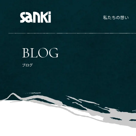
Warning
: file_get_contents(/home/shosan001/sankihome.co.jp/public_html/wp-content/plugins/w
scss/class/class-wp-scss.php
on line
107
私たちの想い
BLOG
ブログ