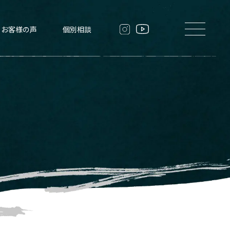
/shosan001/sankihome.co.jp/public_html/wp-content/plugins/wp-
お客様の声
個別相談