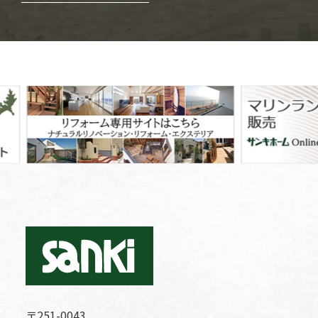
〒251-0043