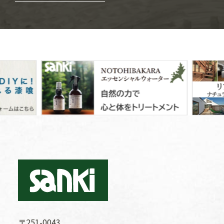
〒251-0043